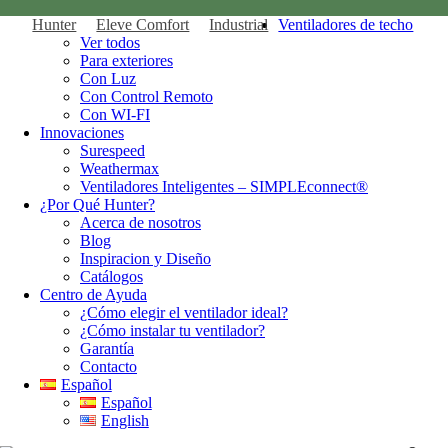
Hunter
Eleve Comfort
Industrial
Ventiladores de techo
Ver todos
Para exteriores
Con Luz
Con Control Remoto
Con WI-FI
Innovaciones
Surespeed
Weathermax
Ventiladores Inteligentes – SIMPLEconnect®
¿Por Qué Hunter?
Acerca de nosotros
Blog
Inspiracion y Diseño
Catálogos
Centro de Ayuda
¿Cómo elegir el ventilador ideal?
¿Cómo instalar tu ventilador?
Garantía
Contacto
Español
Español
English