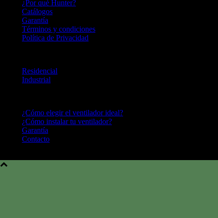
¿Por qué Hunter?
Catálogos
Garantía
Términos y condiciones
Política de Privacidad
LINEA DE PRODUCTOS
Residencial
Industrial
CENTRO DE AYUDA
¿Cómo elegir el ventilador ideal?
¿Cómo instalar tu ventilador?
Garantía
Contacto
Hunter Fan Company © 2016