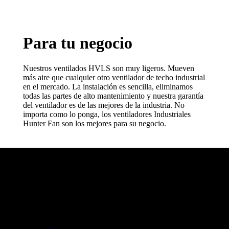
Para tu negocio
Nuestros ventilados HVLS son muy ligeros. Mueven
más aire que cualquier otro ventilador de techo industrial
en el mercado. La instalación es sencilla, eliminamos
todas las partes de alto mantenimiento y nuestra garantía
del ventilador es de las mejores de la industria. No
importa como lo ponga, los ventiladores Industriales
Hunter Fan son los mejores para su negocio.
HUNTER FAN
Hace más de 140 años inventamos el ventilador de techo y seguimos
perfeccionándolo; lo que nos convierte en una empresa innovadora,
capaz de adaptarnos a las necesidades del mercado por más de un
siglo.
HUNTER FAN LATINOAMERICA