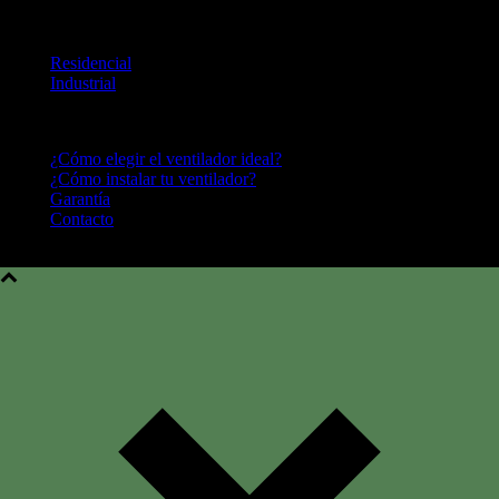
LINEA DE PRODUCTOS
Residencial
Industrial
CENTRO DE AYUDA
¿Cómo elegir el ventilador ideal?
¿Cómo instalar tu ventilador?
Garantía
Contacto
Hunter Fan Company © 2016