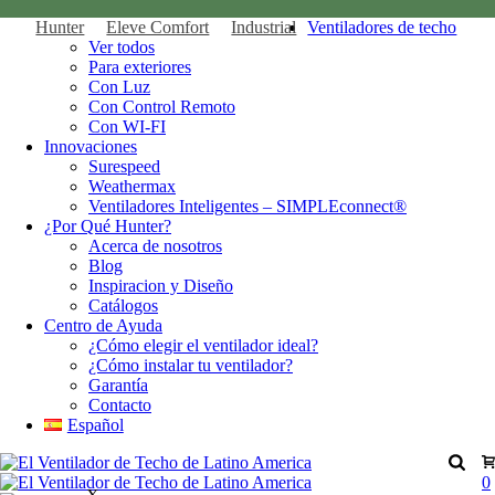
Hunter
Eleve Comfort
Industrial
Ventiladores de techo
Ver todos
Para exteriores
Con Luz
Con Control Remoto
Con WI-FI
Innovaciones
Surespeed
Weathermax
Ventiladores Inteligentes – SIMPLEconnect®
¿Por Qué Hunter?
Acerca de nosotros
Blog
Inspiracion y Diseño
Catálogos
Centro de Ayuda
¿Cómo elegir el ventilador ideal?
¿Cómo instalar tu ventilador?
Garantía
Contacto
Español
0