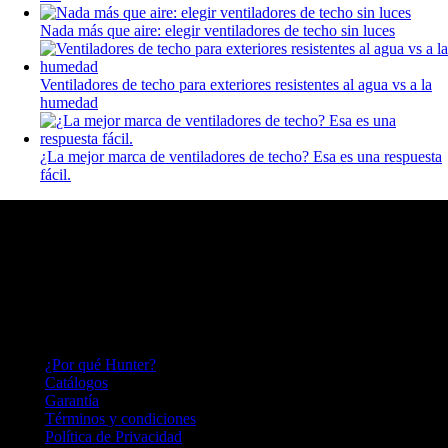
Nada más que aire: elegir ventiladores de techo sin luces
Ventiladores de techo para exteriores resistentes al agua vs a la
humedad
¿La mejor marca de ventiladores de techo? Esa es una respuesta
fácil.
HUNTER FAN
Hace más de 140 años inventamos el ventilador de techo y seguimos
perfeccionándolo; lo que nos convierte en una empresa innovadora,
capaz de adaptarnos a las necesidades del mercado por más de un
siglo.
HUNTER FAN LATINOAMERICA
¿Por qué Hunter?
Catálogos
Garantía
Términos y condiciones
Política de Privacidad