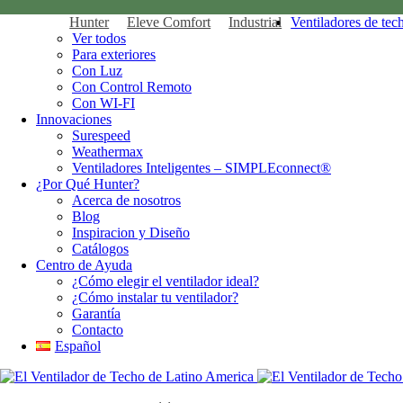
Hunter
Eleve Comfort
Industrial
Ventiladores de tec
Ver todos
Para exteriores
Con Luz
Con Control Remoto
Con WI-FI
Innovaciones
Surespeed
Weathermax
Ventiladores Inteligentes – SIMPLEconnect®
¿Por Qué Hunter?
Acerca de nosotros
Blog
Inspiracion y Diseño
Catálogos
Centro de Ayuda
¿Cómo elegir el ventilador ideal?
¿Cómo instalar tu ventilador?
Garantía
Contacto
Español