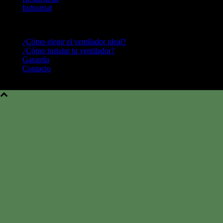
Industrial
CENTRO DE AYUDA
¿Cómo elegir el ventilador ideal?
¿Cómo instalar tu ventilador?
Garantía
Contacto
Hunter Fan Company © 2016