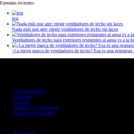
Entradas recientes
test
Nada más que aire: elegir ventiladores de techo sin luces
Ventiladores de techo para exteriores resistentes al agua vs a la
¿La mejor marca de ventiladores de techo? Esa es una respuesta f
HUNTER FAN
Hace más de 140 años inventamos el ventilador de techo y seguimos pe
HUNTER FAN LATINOAMERICA
¿Por qué Hunter?
Catálogos
Garantía
Términos y condiciones
Política de Privacidad
LINEA DE PRODUCTOS
Residencial