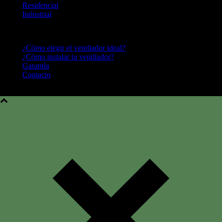
Residencial
Industrial
CENTRO DE AYUDA
¿Cómo elegir el ventilador ideal?
¿Cómo instalar tu ventilador?
Garantía
Contacto
Hunter Fan Company © 2016