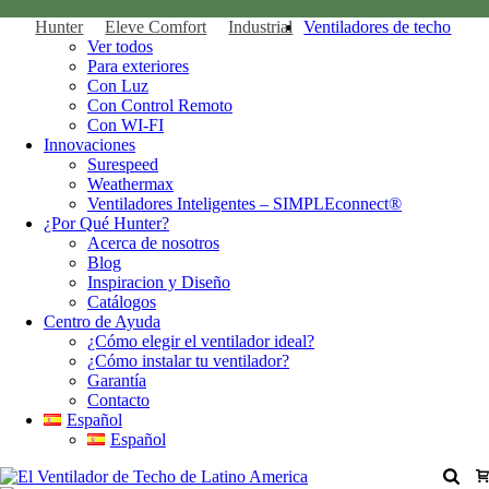
Hunter
Eleve Comfort
Industrial
Ventiladores de techo
Ver todos
Para exteriores
Con Luz
Con Control Remoto
Con WI-FI
Innovaciones
Surespeed
Weathermax
Ventiladores Inteligentes – SIMPLEconnect®
¿Por Qué Hunter?
Acerca de nosotros
Blog
Inspiracion y Diseño
Catálogos
Centro de Ayuda
¿Cómo elegir el ventilador ideal?
¿Cómo instalar tu ventilador?
Garantía
Contacto
Español
Español