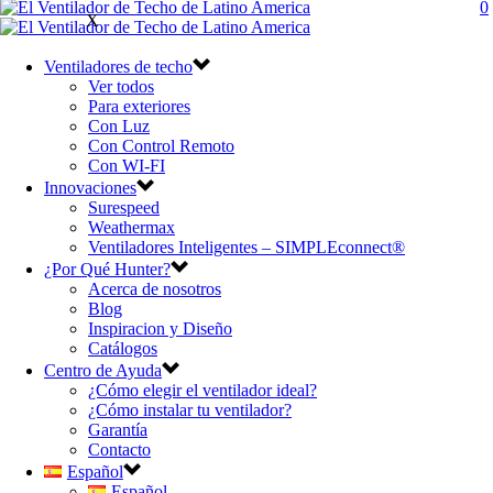
0
X
Ventiladores de techo
Ver todos
Para exteriores
Con Luz
Con Control Remoto
Con WI-FI
Innovaciones
Surespeed
Weathermax
Ventiladores Inteligentes – SIMPLEconnect®
¿Por Qué Hunter?
Acerca de nosotros
Blog
Inspiracion y Diseño
Catálogos
Centro de Ayuda
¿Cómo elegir el ventilador ideal?
¿Cómo instalar tu ventilador?
Garantía
Contacto
Español
Español