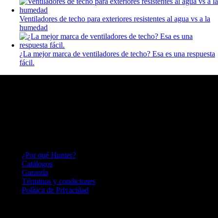
Ventiladores de techo para exteriores resistentes al agua vs a la
humedad
¿La mejor marca de ventiladores de techo? Esa es una respuesta
fácil.
HUNTER FAN
Hace más de 140 años inventamos el ventilador de techo y seguimos
perfeccionándolo; lo que nos convierte en una empresa innovadora,
capaz de adaptarnos a las necesidades del mercado por más de un
siglo.
HUNTER FAN LATINOAMERICA
¿Por qué Hunter?
Catálogos
Garantía
Términos y condiciones
Política de Privacidad
LINEA DE PRODUCTOS