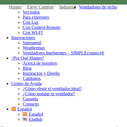
Hunter
Eleve Comfort
Industrial
Ventiladores de techo
Ver todos
Para exteriores
Con Luz
Con Control Remoto
Con WI-FI
Innovaciones
Surespeed
Weathermax
Ventiladores Inteligentes – SIMPLEconnect®
¿Por Qué Hunter?
Acerca de nosotros
Blog
Inspiracion y Diseño
Catálogos
Centro de Ayuda
¿Cómo elegir el ventilador ideal?
¿Cómo instalar tu ventilador?
Garantía
Contacto
Español
Español
English