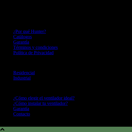
perfeccionándolo; lo que nos convierte en una empresa innovadora,
capaz de adaptarnos a las necesidades del mercado por más de un
siglo.
HUNTER FAN LATINOAMERICA
¿Por qué Hunter?
Catálogos
Garantía
Términos y condiciones
Política de Privacidad
LINEA DE PRODUCTOS
Residencial
Industrial
CENTRO DE AYUDA
¿Cómo elegir el ventilador ideal?
¿Cómo instalar tu ventilador?
Garantía
Contacto
Hunter Fan Company © 2016