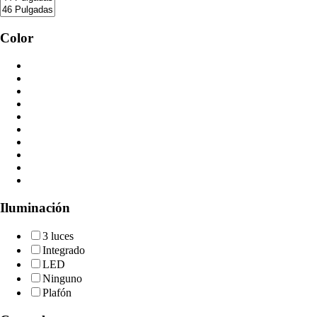
Color
Iluminación
3 luces
Integrado
LED
Ninguno
Plafón