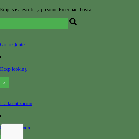
Empieze a escribir y presione Enter para buscar
Go to Quote
o
Keep looking
x
Ir a la cotización
o
Seguir mirando