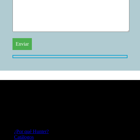
HUNTER FAN
Hace más de 140 años inventamos el ventilador de techo y seguimos
perfeccionándolo; lo que nos convierte en una empresa innovadora,
capaz de adaptarnos a las necesidades del mercado por más de un
siglo.
HUNTER FAN LATINOAMERICA
¿Por qué Hunter?
Catálogos