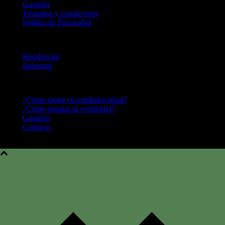
Garantía
Términos y condiciones
Política de Privacidad
LINEA DE PRODUCTOS
Residencial
Industrial
CENTRO DE AYUDA
¿Cómo elegir el ventilador ideal?
¿Cómo instalar tu ventilador?
Garantía
Contacto
Hunter Fan Company © 2016