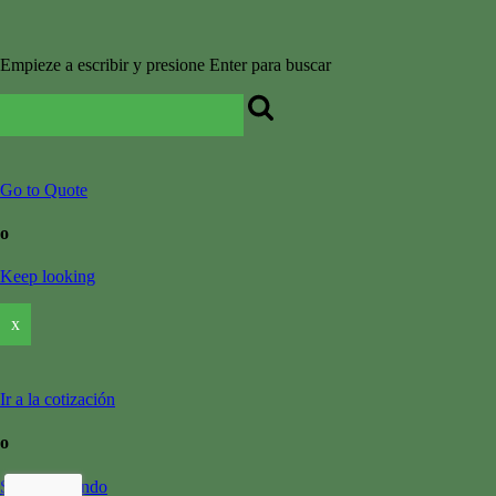
Empieze a escribir y presione Enter para buscar
Go to Quote
o
Keep looking
x
Ir a la cotización
o
Seguir mirando