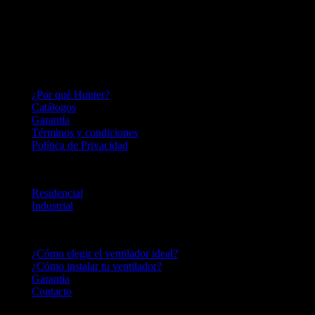
Hace más de 140 años inventamos el ventilador de techo y seguimos
perfeccionándolo; lo que nos convierte en una empresa innovadora,
capaz de adaptarnos a las necesidades del mercado por más de un
siglo.
HUNTER FAN LATINOAMERICA
¿Por qué Hunter?
Catálogos
Garantía
Términos y condiciones
Política de Privacidad
LINEA DE PRODUCTOS
Residencial
Industrial
CENTRO DE AYUDA
¿Cómo elegir el ventilador ideal?
¿Cómo instalar tu ventilador?
Garantía
Contacto