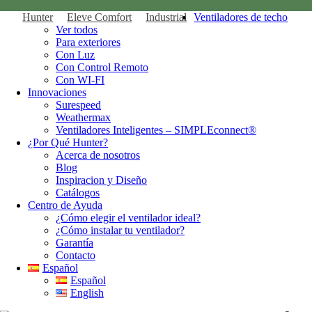
Hunter
Eleve Comfort
Industrial
Ventiladores de techo
Ver todos
Para exteriores
Con Luz
Con Control Remoto
Con WI-FI
Innovaciones
Surespeed
Weathermax
Ventiladores Inteligentes – SIMPLEconnect®
¿Por Qué Hunter?
Acerca de nosotros
Blog
Inspiracion y Diseño
Catálogos
Centro de Ayuda
¿Cómo elegir el ventilador ideal?
¿Cómo instalar tu ventilador?
Garantía
Contacto
Español
Español
English