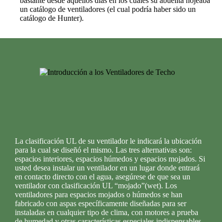
bastante desde aquellos días en los cuales su abuelita hojeaba
un catálogo de ventiladores (el cual podría haber sido un
catálogo de Hunter).
La clasificación UL de su ventilador le indicará la ubicación
para la cual se diseñó el mismo. Las tres alternativas son:
espacios interiores, espacios húmedos y espacios mojados. Si
usted desea instalar un ventilador en un lugar donde entrará
en contacto directo con el agua, asegúrese de que sea un
ventilador con clasificación UL “mojado”(wet). Los
ventiladores para espacios mojados o húmedos se han
fabricado con aspas específicamente diseñadas para ser
instaladas en cualquier tipo de clima, con motores a prueba
de humedad y otras características especiales indispensables