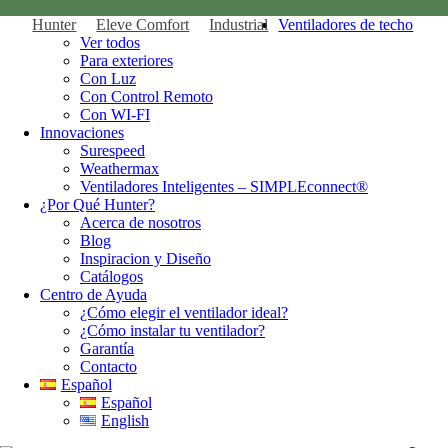
Hunter
Eleve Comfort
Industrial
Ventiladores de techo
Ver todos
Para exteriores
Con Luz
Con Control Remoto
Con WI-FI
Innovaciones
Surespeed
Weathermax
Ventiladores Inteligentes – SIMPLEconnect®
¿Por Qué Hunter?
Acerca de nosotros
Blog
Inspiracion y Diseño
Catálogos
Centro de Ayuda
¿Cómo elegir el ventilador ideal?
¿Cómo instalar tu ventilador?
Garantía
Contacto
Español
Español
English