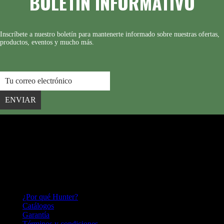
BOLETÍN INFORMATIVO
Inscríbete a nuestro boletín para mantenerte informado sobre nuestras ofertas,
productos, eventos y mucho más.
ENVIAR
HUNTER FAN
Hace más de 140 años inventamos el ventilador de techo y seguimos
perfeccionándolo; lo que nos convierte en una empresa innovadora,
capaz de adaptarnos a las necesidades del mercado por más de un
siglo.
HUNTER FAN LATINOAMERICA
¿Por qué Hunter?
Catálogos
Garantía
Términos y condiciones