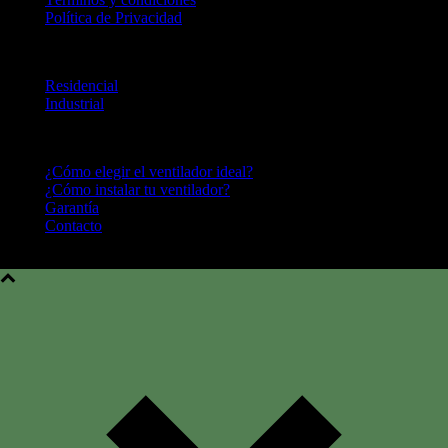
Política de Privacidad
LINEA DE PRODUCTOS
Residencial
Industrial
CENTRO DE AYUDA
¿Cómo elegir el ventilador ideal?
¿Cómo instalar tu ventilador?
Garantía
Contacto
Hunter Fan Company © 2016