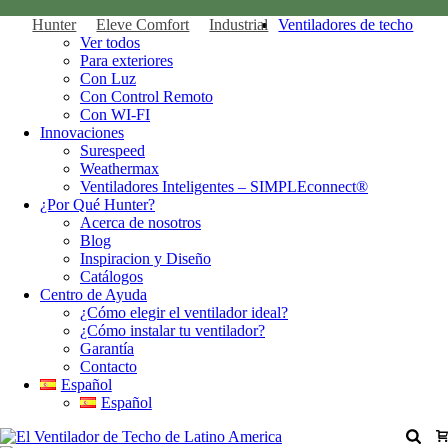
Hunter
Eleve Comfort
Industrial
Ventiladores de techo
Ver todos
Para exteriores
Con Luz
Con Control Remoto
Con WI-FI
Innovaciones
Surespeed
Weathermax
Ventiladores Inteligentes – SIMPLEconnect®
¿Por Qué Hunter?
Acerca de nosotros
Blog
Inspiracion y Diseño
Catálogos
Centro de Ayuda
¿Cómo elegir el ventilador ideal?
¿Cómo instalar tu ventilador?
Garantía
Contacto
Español
Español