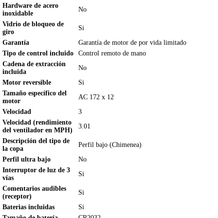
Hardware de acero
No
inoxidable
Vidrio de bloqueo de
Si
giro
Garantía
Garantía de motor de por vida limitado
Tipo de control incluido
Control remoto de mano
Cadena de extracción
No
incluida
Motor reversible
Si
Tamaño específico del
AC 172 x 12
motor
Velocidad
3
Velocidad (rendimiento
3.01
del ventilador en MPH)
Descripción del tipo de
Perfil bajo (Chimenea)
la copa
Perfil ultra bajo
No
Interruptor de luz de 3
Si
vías
Comentarios audibles
Si
(receptor)
Baterias incluidas
Si
Tamaño de batería
CR2032