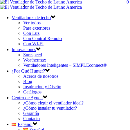
0
X
Ventiladores de techo
Ver todos
Para exteriores
Con Luz
Con Control Remoto
Con WI-FI
Innovaciones
Surespeed
Weathermax
Ventiladores Inteligentes – SIMPLEconnect®
¿Por Qué Hunter?
Acerca de nosotros
Blog
Inspiracion y Diseño
Catálogos
Centro de Ayuda
¿Cómo elegir el ventilador ideal?
¿Cómo instalar tu ventilador?
Garantía
Contacto
Español
Español