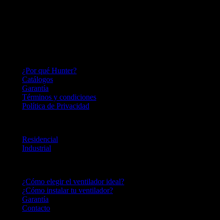
Hace más de 140 años inventamos el ventilador de techo y seguimos
perfeccionándolo; lo que nos convierte en una empresa innovadora,
capaz de adaptarnos a las necesidades del mercado por más de un
siglo.
HUNTER FAN LATINOAMERICA
¿Por qué Hunter?
Catálogos
Garantía
Términos y condiciones
Política de Privacidad
LINEA DE PRODUCTOS
Residencial
Industrial
CENTRO DE AYUDA
¿Cómo elegir el ventilador ideal?
¿Cómo instalar tu ventilador?
Garantía
Contacto