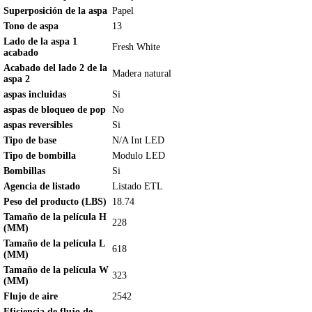
Superposición de la aspa
Papel
Tono de aspa
13
Lado de la aspa 1
Fresh White
acabado
Acabado del lado 2 de la
Madera natural
aspa 2
aspas incluidas
Si
aspas de bloqueo de pop
No
aspas reversibles
Si
Tipo de base
N/A Int LED
Tipo de bombilla
Modulo LED
Bombillas
Si
Agencia de listado
Listado ETL
Peso del producto (LBS)
18.74
Tamaño de la película H
228
(MM)
Tamaño de la película L
618
(MM)
Tamaño de la película W
323
(MM)
Flujo de aire
2542
Eficiencia de flujo de