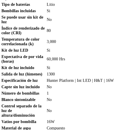
Tipo de baterías
Litio
Bombillas incluidas
Si
Se puede usar sin kit de
No
luz
Índice de renderizado de
80
color (CRI)
Temperatura de color
3,000
correlacionada (k)
Kit de luz LED
Si
Expectativa de por vida
60,000 Hrs
(horas)
Kit de luz incluido
Si
Salida de luz (lúmenes)
1300
Especificación de luz
Hunter Platform | Int LED | H&T | 16W
Capte sin luz incluido
No
Número de bombillas
1
Blanco sintonizable
No
Control separado de la
luz de
No
altura/disminución
Vatios por bombilla
16W
Material de aspa
Compuesto