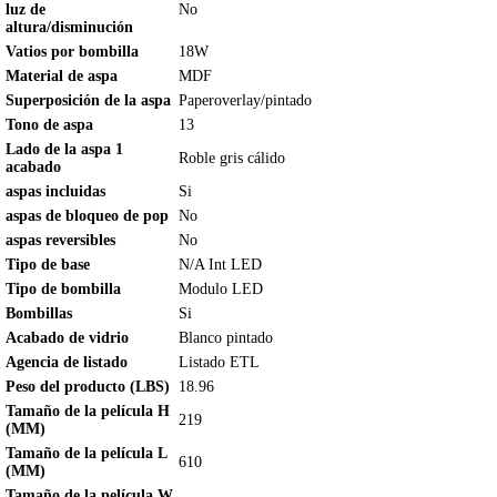
luz de
No
altura/disminución
Vatios por bombilla
18W
Material de aspa
MDF
Superposición de la aspa
Paperoverlay/pintado
Tono de aspa
13
Lado de la aspa 1
Roble gris cálido
acabado
aspas incluidas
Si
aspas de bloqueo de pop
No
aspas reversibles
No
Tipo de base
N/A Int LED
Tipo de bombilla
Modulo LED
Bombillas
Si
Acabado de vidrio
Blanco pintado
Agencia de listado
Listado ETL
Peso del producto (LBS)
18.96
Tamaño de la película H
219
(MM)
Tamaño de la película L
610
(MM)
Tamaño de la película W