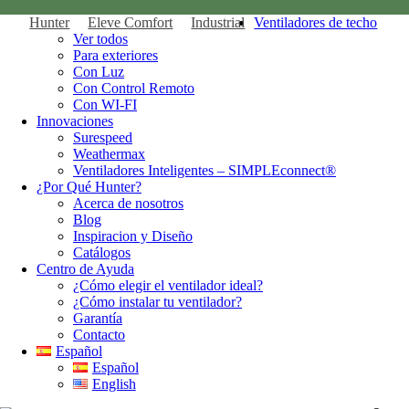
Hunter
Eleve Comfort
Industrial
Ventiladores de techo
Ver todos
Para exteriores
Con Luz
Con Control Remoto
Con WI-FI
Innovaciones
Surespeed
Weathermax
Ventiladores Inteligentes – SIMPLEconnect®
¿Por Qué Hunter?
Acerca de nosotros
Blog
Inspiracion y Diseño
Catálogos
Centro de Ayuda
¿Cómo elegir el ventilador ideal?
¿Cómo instalar tu ventilador?
Garantía
Contacto
Español
Español
English