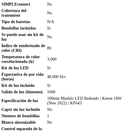
SIMPLEconnect
No
Cobertura del
No
transmisor
Tipo de baterías
N/A
Bombillas incluidas
Si
Se puede usar sin kit de
No
luz
Índice de renderizado de
80
color (CRI)
Temperatura de color
3,000
correlacionada (k)
Kit de luz LED
Si
Expectativa de por vida
48,000 Hrs
(horas)
Kit de luz incluido
Si
Salida de luz (lúmenes)
1600
100mm Modulo LED Redondo | Keetat 18W
Especificación de luz
(New 2022) | KF643
Capte sin luz incluido
No
Número de bombillas
1
Blanco sintonizable
No
Control separado de la