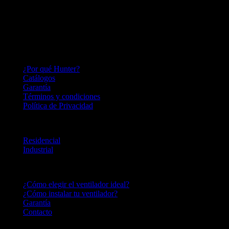
Hace más de 140 años inventamos el ventilador de techo y seguimos
perfeccionándolo; lo que nos convierte en una empresa innovadora,
capaz de adaptarnos a las necesidades del mercado por más de un
siglo.
HUNTER FAN LATINOAMERICA
¿Por qué Hunter?
Catálogos
Garantía
Términos y condiciones
Política de Privacidad
LINEA DE PRODUCTOS
Residencial
Industrial
CENTRO DE AYUDA
¿Cómo elegir el ventilador ideal?
¿Cómo instalar tu ventilador?
Garantía
Contacto