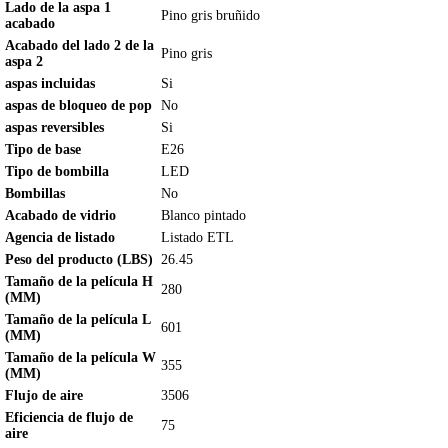
Lado de la aspa 1
Pino gris bruñido
acabado
Acabado del lado 2 de la
Pino gris
aspa 2
aspas incluidas
Si
aspas de bloqueo de pop
No
aspas reversibles
Si
Tipo de base
E26
Tipo de bombilla
LED
Bombillas
No
Acabado de vidrio
Blanco pintado
Agencia de listado
Listado ETL
Peso del producto (LBS)
26.45
Tamaño de la película H
280
(MM)
Tamaño de la película L
601
(MM)
Tamaño de la película W
355
(MM)
Flujo de aire
3506
Eficiencia de flujo de
75
aire