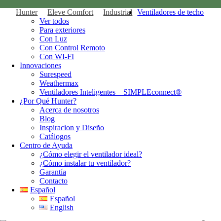
Hunter
Eleve Comfort
Industrial
Ventiladores de techo
Ver todos
Para exteriores
Con Luz
Con Control Remoto
Con WI-FI
Innovaciones
Surespeed
Weathermax
Ventiladores Inteligentes – SIMPLEconnect®
¿Por Qué Hunter?
Acerca de nosotros
Blog
Inspiracion y Diseño
Catálogos
Centro de Ayuda
¿Cómo elegir el ventilador ideal?
¿Cómo instalar tu ventilador?
Garantía
Contacto
Español
Español
English