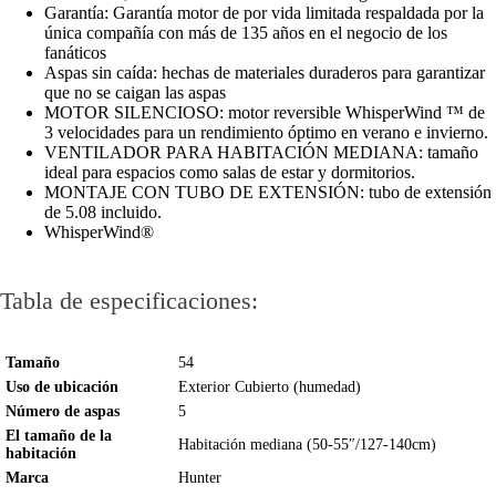
Garantía: Garantía motor de por vida limitada respaldada por la
única compañía con más de 135 años en el negocio de los
fanáticos
Aspas sin caída: hechas de materiales duraderos para garantizar
que no se caigan las aspas
MOTOR SILENCIOSO: motor reversible WhisperWind ™ de
3 velocidades para un rendimiento óptimo en verano e invierno.
VENTILADOR PARA HABITACIÓN MEDIANA: tamaño
ideal para espacios como salas de estar y dormitorios.
MONTAJE CON TUBO DE EXTENSIÓN: tubo de extensión
de 5.08 incluido.
WhisperWind®
Tabla de especificaciones:
Tamaño
54
Uso de ubicación
Exterior Cubierto (humedad)
Número de aspas
5
El tamaño de la
Habitación mediana (50-55″/127-140cm)
habitación
Marca
Hunter