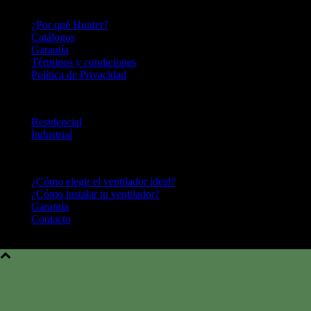
HUNTER FAN LATINOAMERICA
¿Por qué Hunter?
Catálogos
Garantía
Términos y condiciones
Política de Privacidad
LINEA DE PRODUCTOS
Residencial
Industrial
CENTRO DE AYUDA
¿Cómo elegir el ventilador ideal?
¿Cómo instalar tu ventilador?
Garantía
Contacto
Hunter Fan Company © 2016