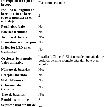
Descripción del tipo de
Plataforma estándar
la copa
Incluida la longitud de
la reducción de la red
2
(que se muestra en el
embalaje)
Perfil ultra bajo
No
Baterias incluidas
No
Tamaño de batería
N/A
Inmersión en el receptor
No
Indicador LED en el
No
transmisor
Installer’s Choice® El sistema de montaje de tres
Opciones de montaje
posición permite montaje estándar, bajo o en
Valor amigable
ángulo
Número de baterías
N/A
Receptor incluido
No
SIMPLEconnect
No
Cobertura del
No
transmisor
Tipo de baterías
N/A
Bombillas incluidas
Si
Se puede usar sin kit de
No