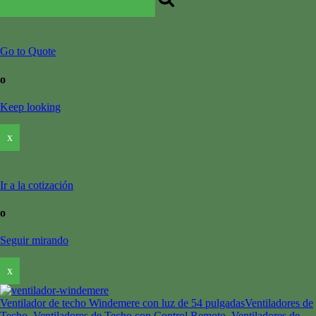
Go to Quote
o
Keep looking
x
Ir a la cotización
o
Seguir mirando
x
Ventilador de techo Windemere con luz de 54 pulgadas
Ventiladores de
Techo, Ventiladores de Techo con Control Remoto, Ventiladores de