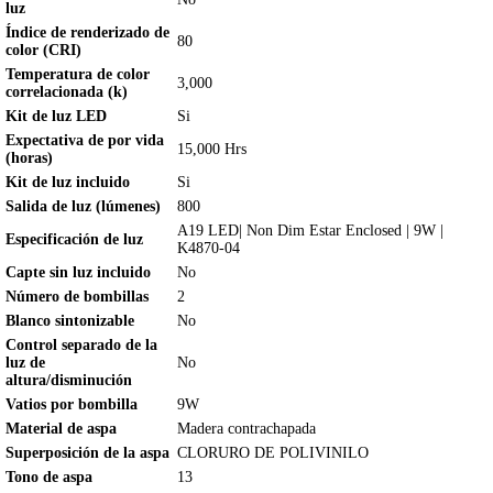
luz
Índice de renderizado de
80
color (CRI)
Temperatura de color
3,000
correlacionada (k)
Kit de luz LED
Si
Expectativa de por vida
15,000 Hrs
(horas)
Kit de luz incluido
Si
Salida de luz (lúmenes)
800
A19 LED| Non Dim Estar Enclosed | 9W |
Especificación de luz
K4870-04
Capte sin luz incluido
No
Número de bombillas
2
Blanco sintonizable
No
Control separado de la
luz de
No
altura/disminución
Vatios por bombilla
9W
Material de aspa
Madera contrachapada
Superposición de la aspa
CLORURO DE POLIVINILO
Tono de aspa
13