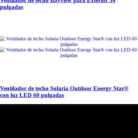
Ventilador de techo Bayview para Exterior 54
pulgadas
Ventilador de techo Solaria Outdoor Energy Star®
con luz LED 60 pulgadas
HUNTER FAN
Hace más de 140 años inventamos el ventilador de techo y seguimos
perfeccionándolo; lo que nos convierte en una empresa innovadora,
capaz de adaptarnos a las necesidades del mercado por más de un
siglo.