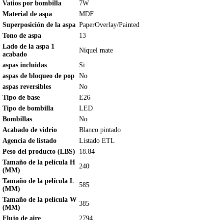
Vatios por bombilla
7W
Material de aspa
MDF
Superposición de la aspa
PaperOverlay/Painted
Tono de aspa
13
Lado de la aspa 1
Níquel mate
acabado
aspas incluidas
Si
aspas de bloqueo de pop
No
aspas reversibles
No
Tipo de base
E26
Tipo de bombilla
LED
Bombillas
No
Acabado de vidrio
Blanco pintado
Agencia de listado
Listado ETL
Peso del producto (LBS)
18.84
Tamaño de la película H
240
(MM)
Tamaño de la película L
585
(MM)
Tamaño de la película W
385
(MM)
Flujo de aire
2794