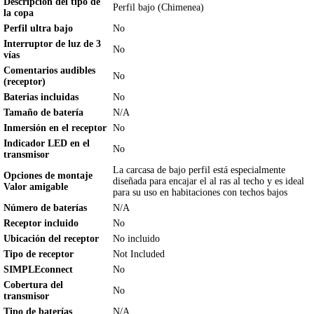
Descripción del tipo de
Perfil bajo (Chimenea)
la copa
Perfil ultra bajo
No
Interruptor de luz de 3
No
vías
Comentarios audibles
No
(receptor)
Baterias incluidas
No
Tamaño de batería
N/A
Inmersión en el receptor
No
Indicador LED en el
No
transmisor
La carcasa de bajo perfil está especialmente
Opciones de montaje
diseñada para encajar el al ras al techo y es ideal
Valor amigable
para su uso en habitaciones con techos bajos
Número de baterías
N/A
Receptor incluido
No
Ubicación del receptor
No incluido
Tipo de receptor
Not Included
SIMPLEconnect
No
Cobertura del
No
transmisor
Tipo de baterías
N/A