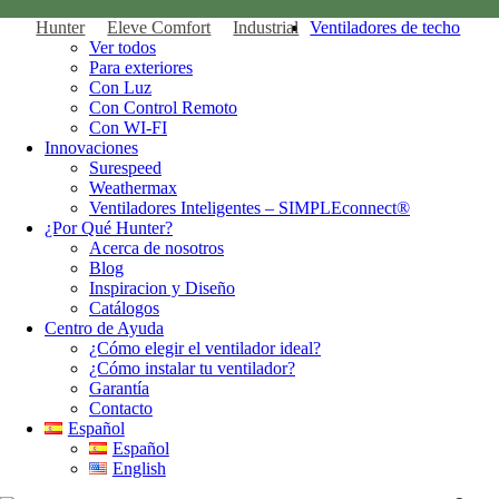
Hunter
Eleve Comfort
Industrial
Ventiladores de techo
Ver todos
Para exteriores
Con Luz
Con Control Remoto
Con WI-FI
Innovaciones
Surespeed
Weathermax
Ventiladores Inteligentes – SIMPLEconnect®
¿Por Qué Hunter?
Acerca de nosotros
Blog
Inspiracion y Diseño
Catálogos
Centro de Ayuda
¿Cómo elegir el ventilador ideal?
¿Cómo instalar tu ventilador?
Garantía
Contacto
Español
Español
English