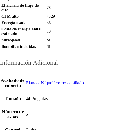
Eficiencia de flujo de
78
aire
CFM alto
4329
Energía usada
36
Costo de energía anual
10
estimado
SureSpeed
Si
Bombillas incluidas
Si
Información Adicional
Acabado de
Blanco
,
Níquel/cromo cepillado
cubierta
Tamaño
44 Pulgadas
Número de
5
aspas
Control
Cadena