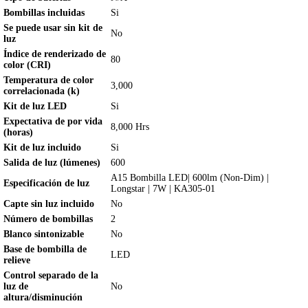
Bombillas incluidas
Si
Se puede usar sin kit de
No
luz
Índice de renderizado de
80
color (CRI)
Temperatura de color
3,000
correlacionada (k)
Kit de luz LED
Si
Expectativa de por vida
8,000 Hrs
(horas)
Kit de luz incluido
Si
Salida de luz (lúmenes)
600
A15 Bombilla LED| 600lm (Non-Dim) |
Especificación de luz
Longstar | 7W | KA305-01
Capte sin luz incluido
No
Número de bombillas
2
Blanco sintonizable
No
Base de bombilla de
LED
relieve
Control separado de la
luz de
No
altura/disminución