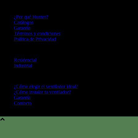
HUNTER FAN LATINOAMERICA
¿Por qué Hunter?
Catálogos
Garantía
Términos y condiciones
Política de Privacidad
LINEA DE PRODUCTOS
Residencial
Industrial
CENTRO DE AYUDA
¿Cómo elegir el ventilador ideal?
¿Cómo instalar tu ventilador?
Garantía
Contacto
Hunter Fan Company © 2016