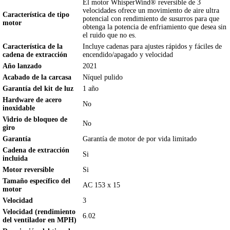
El motor WhisperWind® reversible de 3
velocidades ofrece un movimiento de aire ultra
Característica de tipo
potencial con rendimiento de susurros para que
motor
obtenga la potencia de enfriamiento que desea sin
el ruido que no es.
Característica de la
Incluye cadenas para ajustes rápidos y fáciles de
cadena de extracción
encendido/apagado y velocidad
Año lanzado
2021
Acabado de la carcasa
Níquel pulido
Garantía del kit de luz
1 año
Hardware de acero
No
inoxidable
Vidrio de bloqueo de
No
giro
Garantía
Garantía de motor de por vida limitado
Cadena de extracción
Si
incluida
Motor reversible
Si
Tamaño específico del
AC 153 x 15
motor
Velocidad
3
Velocidad (rendimiento
6.02
del ventilador en MPH)